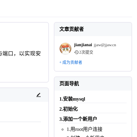
文章贡献者
jianjianai
jjaw@jjaw.cn
2次提交
址与端口，以实现安
+ 成为贡献者
页面导航
1.安装mysql
2.初始化
3.添加一个新用户
1.用root用户连接