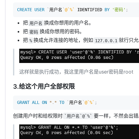
CREATE
USER
`
用户名
`
@`%`
 IDENTIFIED 
BY
'密码'
;
把
换成你想用的用户名。
用户名
把
换成你想用的密码。
密码
把
换成允许连接的地址，例如
就行只允
%
127.0.0.1
这样就是执行成功，我这里用户名是user密码是root
3.给这个用户全部权限
GRANT
ALL
ON
*
.
*
TO
`
用户名
`
@`%`
;
创建用户时和给权限时
要一样，不然会出错
`用户名`@`%`