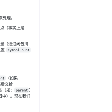
来处理。
节点（事实上是
变量（通过闭包捕
设置
symbolCount
（如果
ent
然后交给
态（如：
）
parent
器中）。现在我们