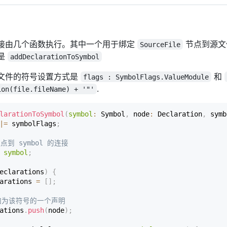
接由几个函数执行。其中一个用于绑定
节点到源文
SourceFile
是
addDeclarationToSymbol
文件的符号设置方式是
和
flags : SymbolFlags.ValueModule
.
ion(file.fileName) + '"'
larationToSymbol
(
symbol
:
 Symbol
,
 node
:
 Declaration
,
 symb
|=
 symbolFlags
;
节点到 symbol 的连接
symbol
;
eclarations
)
{
arations 
=
[
]
;
加为该符号的一个声明
ations
.
push
(
node
)
;