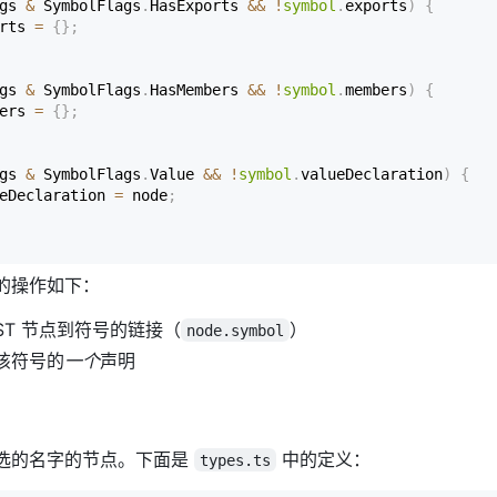
gs 
&
 SymbolFlags
.
HasExports 
&&
!
symbol
.
exports
)
{
rts 
=
{
}
;
gs 
&
 SymbolFlags
.
HasMembers 
&&
!
symbol
.
members
)
{
ers 
=
{
}
;
gs 
&
 SymbolFlags
.
Value 
&&
!
symbol
.
valueDeclaration
)
{
eDeclaration 
=
 node
;
的操作如下：
ST 节点到符号的链接（
）
node.symbol
该符号的
一个
声明
选的名字的节点。下面是
中的定义：
types.ts