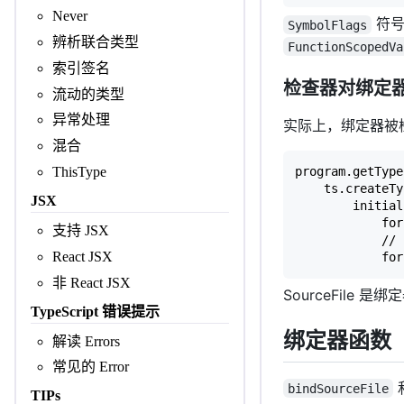
Never
符号
SymbolFlags
辨析联合类型
FunctionScopedVa
索引签名
检查器对绑定
流动的类型
异常处理
实际上，绑定器被
混合
ThisType
program.getType
    ts.create
JSX
        initi
            f
支持 JSX
            // 
React JSX
            fo
非 React JSX
SourceFile 
TypeScript 错误提示
绑定器函数
解读 Errors
常见的 Error
bindSourceFile
TIPs