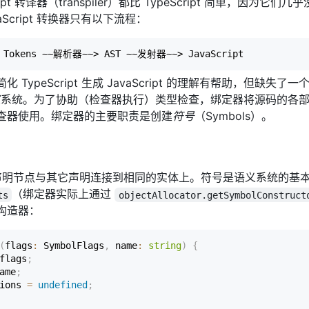
ript 转译器（transpiler）都比 TypeScript 简单，因为它
aScript 转换器只有以下流程：
Tokens ~~解析器~~> AST ~~发射器~~> JavaScript
 TypeScript 生成 JavaScript 的理解有帮助，但缺失了
义
系统。为了协助（检查器执行）类型检查，绑定器将源码的各
查器使用。绑定器的主要职责是创建
符号
（Symbols）。
中的声明节点与其它声明连接到相同的实体上。符号是语义系统的基
（绑定器实际上通过
ts
objectAllocator.getSymbolConstruct
构造器：
(
flags
:
 SymbolFlags
,
 name
:
string
)
{
flags
;
ame
;
ions 
=
undefined
;