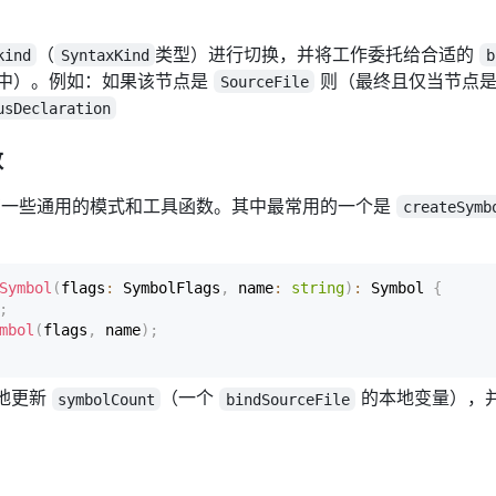
（
类型）进行切换，并将工作委托给合适的
kind
SyntaxKind
b
中）。例如：如果该节点是
则（最终且仅当节点是
SourceFile
usDeclaration
数
一些通用的模式和工具函数。其中最常用的一个是
createSymb
Symbol
(
flags
:
 SymbolFlags
,
 name
:
string
)
:
 Symbol 
{
;
mbol
(
flags
,
 name
)
;
地更新
（一个
的本地变量），
symbolCount
bindSourceFile