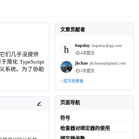
文章贡献者
hopalay
hopalay@qq.com
h
4次提交
单，因为它们几乎没提供
 TypeScript
jkchao
jkchaom@gmail.com
 的语义系统。为了协助
3次提交
+ 成为贡献者
页面导航
符号
检查器对绑定器的使用
绑定器函数