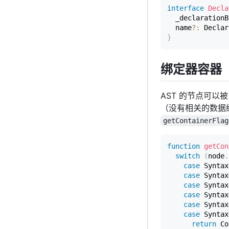
interface
Decla
  _declarationB
  name
?
:
 Declar
}
绑定器容器
AST 的节点可
（没有相关的数据
getContainerFlag
function
getCon
switch
(
node
.
case
 Syntax
case
 Syntax
case
 Syntax
case
 Syntax
case
 Syntax
case
 Syntax
return
 Co