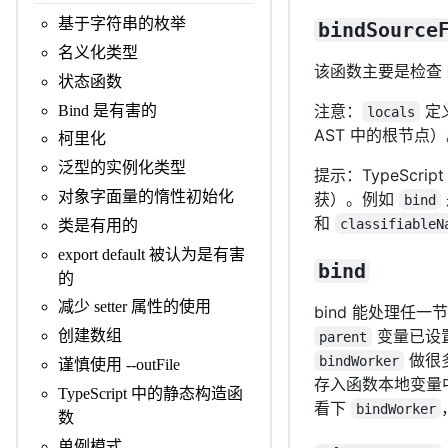
基于字符串的枚举
bindSource
名义化类型
该函数主要是检查
状态函数
注意：
定
Bind 是有害的
locals
AST 中的根节点
柯里化
泛型的实例化类型
提示：TypeSc
对象字面量的惰性初始化
获）。例如
bind
和
classifiableN
类是有用的
export default 被认为是有害
bind
的
减少 setter 属性的使用
bind 能处理任
变量已设
创建数组
parent
做很
bindWorker
谨慎使用 --outFile
存入函数本地变量
TypeScript 中的静态构造函
看下
bindWorker
数
单例模式