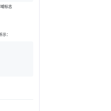
用域标志
所示：