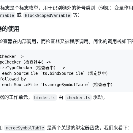
标志是个标志枚举，用于识别额外的符号类别（例如：变量作
或
等）
riable
BlockScopedVariable
器的使用
检查器在内部调用，而检查器又被程序调用。简化的调用栈如下
Checker ->
TypeChecker（检查器中）->
alizeTypeChecker（检查器中） ->
or each SourceFile `ts.bindSourceFile`（绑定器中）
followed by
r each SourceFile `ts.mergeSymbolTable`（检查器中）
是绑定器的工作单元，
由
驱动。
binder.ts
checker.ts
和
是两个关键的绑定器函数，我们来看下：
mergeSymbolTable