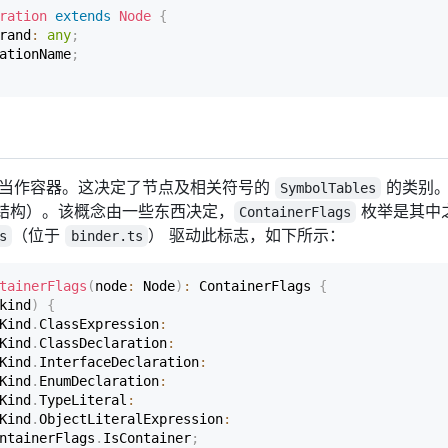
ration
extends
Node
{
rand
:
any
;
ationName
;
以被当作容器。这决定了节点及相关符号的
的类别。
SymbolTables
结构）。该概念由一些东西决定，
枚举是其中
ContainerFlags
（位于
） 驱动此标志，如下所示：
s
binder.ts
tainerFlags
(
node
:
 Node
)
:
 ContainerFlags 
{
kind
)
{
Kind
.
ClassExpression
:
Kind
.
ClassDeclaration
:
Kind
.
InterfaceDeclaration
:
Kind
.
EnumDeclaration
:
Kind
.
TypeLiteral
:
Kind
.
ObjectLiteralExpression
:
ntainerFlags
.
IsContainer
;