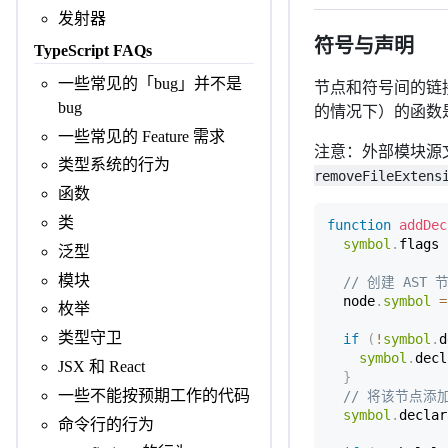
发射器
符号与声明
TypeScript FAQs
一些常见的「bug」并不是
节点和符号间的链
bug
的情况下）的函数
一些常见的 Feature 需求
注意：外部模块源
类型系统的行为
removeFileExtens
函数
类
function
addDec
symbol
.
flags 
泛型
模块
// 创建 AST 
  node
.
symbol
=
枚举
类型守卫
if
(
!
symbol
.
d
symbol
.
decl
JSX 和 React
}
一些不能按预期工作的代码
// 将该节点添
symbol
.
declar
命令行的行为