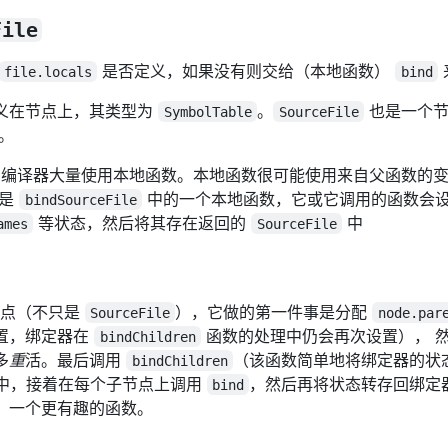
File
是否定义，如果没有则交给（本地函数）
file.locals
bind
义在节点上，其类型为
。
也是一个
SymbolTable
SourceFile
）。
ript 编译器大量使用本地函数。本地函数很可能使用来自父函数的
是
中的一个本地函数，它或它调用的函数会
bindSourceFile
等状态，然后将其存在返回的
中
ames
SourceFile
一节点（不只是
），它做的第一件事是分配
SourceFile
node.par
置，绑定器在
函数的处理中仍会再次设置）， 
bindChildren
多
重
活。最后调用
（该函数简单地将绑定器的状
bindChildren
中，接着在每个子节点上调用
，然后再将状态转存回绑定
bind
，一个更有趣的函数。