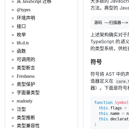
大多数的 JavaSc
从 JavaScript 迁移
方法。典型的 Jav
@types
环境声明
源码 ~~扫描器~~> 
接口
上述架构确实对于简化
枚举
TypeScript 的
语
lib.d.ts
的类型系统，供检
函数
可调用的
符号
类型断言
符号将 AST 
Freshness
造器定义在
core.
类型保护
器）。下面是符号
字面量类型
readonly
function
Symbol
this
.
flags 
=
 
泛型
this
.
name 
=
 n
类型推断
this
.
declarat
}
类型兼容性