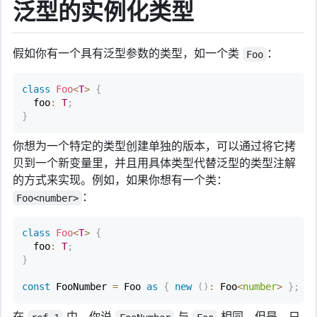
泛型的实例化类型
假如你有一个具有泛型参数的类型，如一个类
：
Foo
class
Foo
<
T
>
{
  foo
:
T
;
}
你想为一个特定的类型创建单独的版本，可以通过将它拷
贝到一个新变量里，并且用具体类型代替泛型的类型注解
的方式来实现。例如，如果你想有一个类：
：
Foo<number>
class
Foo
<
T
>
{
  foo
:
T
;
}
const
 FooNumber 
=
 Foo 
as
{
new
(
)
:
 Foo
<
number
>
}
;
//
在
中，你说
与
相同，但是，只